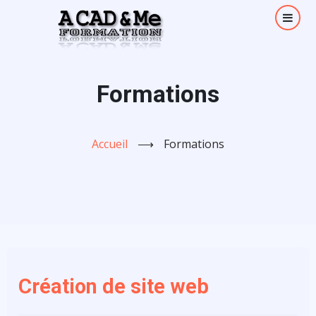
Aller
au
contenu
principal
Formations
Accueil
⟶
Formations
Création de site web